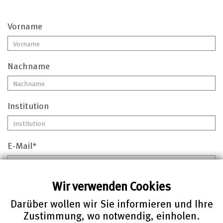
Vorname
Nachname
Institution
E-Mail*
Wir verwenden Cookies
Darüber wollen wir Sie informieren und Ihre
Bitte nehmen Sie meine E-Mail Adresse
Zustimmung, wo notwendig, einholen.
in folgende Verteiler auf: