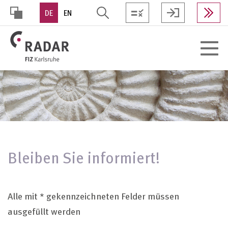
Direkt
DE
EN
zum
Inhalt
HOHER
Toggle
KONTRAST
navigat
Bleiben Sie informiert!
Alle mit * gekennzeichneten Felder müssen
ausgefüllt werden