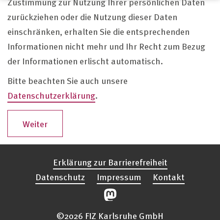
Zustimmung zur Nutzung Ihrer persönlichen Daten
Webseiten. Sie können Ihre hier getroffene Entscheidung
unter "Einstellungen" jederzeit ändern und somit auch eine
zurückziehen oder die Nutzung dieser Daten
erteilte Einwilligung für die Zukunft widerrufen.
einschränken, erhalten Sie die entsprechenden
Datenschutzerklärung
Informationen nicht mehr und Ihr Recht zum Bezug
Impressum
der Informationen erlischt automatisch.
Bitte beachten Sie auch unsere
Datenschutzerklärung
.
Weiter
Erklärung zur Barrierefreiheit
Datenschutz
Impressum
Kontakt
©2026 FIZ Karlsruhe GmbH