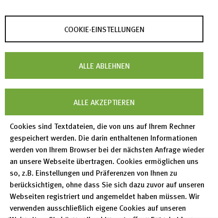
COOKIE-EINSTELLUNGEN
RADAR (Forschungsdatenrepository)
ICSD (Informationsservice Kristallographie)
ALLE ABLEHNEN
Nachricht
ALLE AKZEPTIEREN
Cookies sind Textdateien, die von uns auf Ihrem Rechner
gespeichert werden. Die darin enthaltenen Informationen
werden von Ihrem Browser bei der nächsten Anfrage wieder
an unsere Webseite übertragen. Cookies ermöglichen uns
Wenn Sie bereits angemeldet sind und sich
so, z.B. Einstellungen und Präferenzen von Ihnen zu
berücksichtigen, ohne dass Sie sich dazu zuvor auf unseren
abmelden möchten,
klicken Sie hier
.
Webseiten registriert und angemeldet haben müssen. Wir
Wenn Sie sich abmelden oder anderweitig Ihre
verwenden ausschließlich eigene Cookies auf unseren