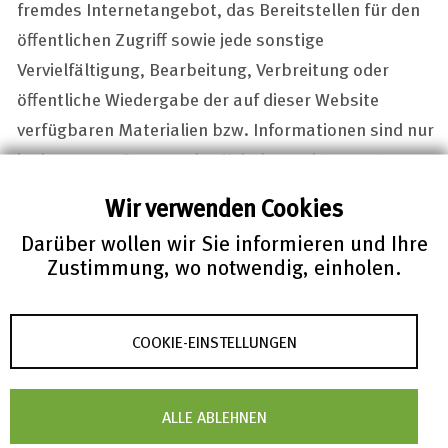
fremdes Internetangebot, das Bereitstellen für den
öffentlichen Zugriff sowie jede sonstige
Vervielfältigung, Bearbeitung, Verbreitung oder
öffentliche Wiedergabe der auf dieser Website
verfügbaren Materialien bzw. Informationen sind nur
in den engen Grenzen des Urheberrechtsgesetzes
oder mit vorheriger schriftlicher Zustimmung von FIZ
Wir verwenden Cookies
Karlsruhe gestattet.
Darüber wollen wir Sie informieren und Ihre
Zustimmung, wo notwendig, einholen.
Markenschutz
Das Logo von FIZ Karlsruhe sowie der Name „FIZ
Karlsruhe“ sind eingetragene Marken von FIZ
COOKIE-EINSTELLUNGEN
Karlsruhe. Alle anderen auf dieser Website zitierten
Warenzeichen, Produktnamen und Firmennamen
ALLE ABLEHNEN
bzw. -logos sind Eigentum der jeweiligen Inhaber.