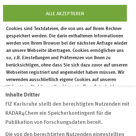
Haftungsausschluss
ALLE AKZEPTIEREN
Die unentgeltlich ohne Passwort und LoginID
Cookies sind Textdateien, die von uns auf Ihrem Rechner
allgemein zugänglichen Internetseiten von FIZ
gespeichert werden. Die darin enthaltenen Informationen
Karlsruhe dienen der leichten und schnellen
werden von Ihrem Browser bei der nächsten Anfrage wieder
Information der Benutzer. FIZ Karlsruhe übernimmt
an unsere Webseite übertragen. Cookies ermöglichen uns
so, z.B. Einstellungen und Präferenzen von Ihnen zu
für diese Seiten keine Garantie oder Haftung, sofern
berücksichtigen, ohne dass Sie sich dazu zuvor auf unseren
nicht zwingende gesetzliche Regelungen
Webseiten registriert und angemeldet haben müssen. Wir
entgegenstehen.
verwenden ausschließlich eigene Cookies auf unseren
Webseiten. Sie können Ihre hier getroffene Entscheidung
unter "Einstellungen" jederzeit ändern und somit auch eine
Inhalte Dritter
erteilte Einwilligung für die Zukunft widerrufen.
FIZ Karlsruhe stellt den berechtigten Nutzenden mit
Datenschutzerklärung
RADAR4Chem ein Speicherkontingent für die
Publikation von Forschungsdaten bereit.
Impressum
Die von den berechtigten Nutzenden eingestellten