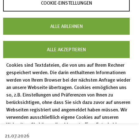
COOKIE-EINSTELLUNGEN
RADAR steht Ihnen in zwei Betriebsvarianten zur
Wahl, um Ihren institutionellen Bedürfnissen, Ihren
ALLE ABLEHNEN
technischen Ressourcen und der von Ihnen
gewünschten Integrationstiefe optimal gerecht zu
werden. Egal, für welche Variante Sie sich
ALLE AKZEPTIEREN
entscheiden - RADAR
Cloud
oder RADAR Local: Die
Cookies sind Textdateien, die von uns auf Ihrem Rechner
Nutzung als Forschungsdaten
repository
setzt
gespeichert werden. Die darin enthaltenen Informationen
jeweils einen abgeschlossenen Vertrag mit FIZ
werden von Ihrem Browser bei der nächsten Anfrage wieder
Karlsruhe voraus. Wir unterstützen Sie gerne dabei,
an unsere Webseite übertragen. Cookies ermöglichen uns
die für Sie passende RADAR-Lösung zu finden!
so, z.B. Einstellungen und Präferenzen von Ihnen zu
berücksichtigen, ohne dass Sie sich dazu zuvor auf unseren
Webseiten registriert und angemeldet haben müssen. Wir
NACHRICHTEN
verwenden ausschließlich eigene Cookies auf unseren
Webseiten. Sie können Ihre hier getroffene Entscheidung
unter "Einstellungen" jederzeit ändern und somit auch eine
21.07.2026