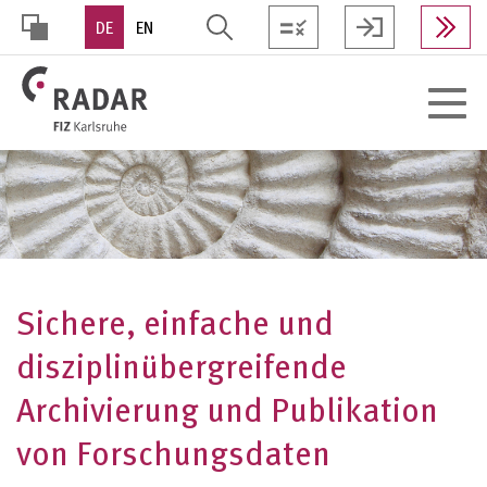
Direkt
DE
EN
zum
Inhalt
HOHER
Toggle
KONTRAST
navigat
Sichere, einfache und
disziplinübergreifende
Archivierung und Publikation
von Forschungsdaten