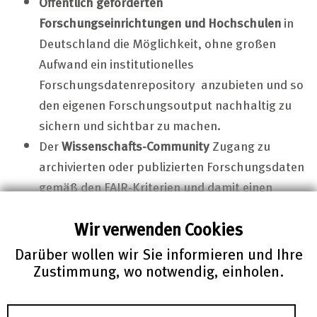
Öffentlich geförderten
Forschungseinrichtungen und Hochschulen
in
Deutschland die Möglichkeit, ohne großen
Aufwand ein institutionelles
Forschungsdaten
repository
anzubieten und so
den eigenen Forschungs
output
nachhaltig zu
sichern und sichtbar zu machen.
Der
Wissenschafts-
Community
Zugang zu
archivierten oder publizierten Forschungsdaten
gemäß den
FAIR
-Kriterien und damit einen
wichtigen Beitrag zur besseren Verfügbarkeit,
Wir verwenden Cookies
nachhaltigen Bewahrung und eigenständigen
Publikationsfähigkeit von Forschungsdaten.
Darüber wollen wir Sie informieren und Ihre
Zustimmung, wo notwendig, einholen.
Sie möchten RADAR für das
Forschungsdatenmanagement an Ihrer Institution
oder in Ihrem Projekt einsetzen?