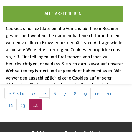
RADAR aufgenommen in die Liste
ALLE AKZEPTIEREN
der Forschungsdaten-Repositorien
Cookies sind Textdateien, die von uns auf Ihrem Rechner
re3data.org
gespeichert werden. Die darin enthaltenen Informationen
re3data.org ist ein weltweites Register für
werden von Ihrem Browser bei der nächsten Anfrage wieder
Forschungsdaten-Repositorien. Das Register
an unsere Webseite übertragen. Cookies ermöglichen uns
enthält Forschungsdaten-Repositorien aus
so, z.B. Einstellungen und Präferenzen von Ihnen zu
verschiedenen akademischen Bereichen.
berücksichtigen, ohne dass Sie sich dazu zuvor auf unseren
mehr lesen
Webseiten registriert und angemeldet haben müssen. Wir
verwenden ausschließlich eigene Cookies auf unseren
Webseiten. Sie können Ihre hier getroffene Entscheidung
Seitennummerierung
unter "Einstellungen" jederzeit ändern und somit auch eine
Erste
« Erste
Vorherige
‹‹
…
Seite
6
Seite
7
Seite
8
Seite
9
Seite
10
Seite
11
erteilte Einwilligung für die Zukunft widerrufen.
Seite
Seite
Seite
12
Seite
13
Aktuelle
14
Datenschutzerklärung
Seite
Impressum