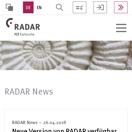
Direkt
DE
EN
zum
Inhalt
HOHER
Toggle
KONTRAST
navigat
RADAR News
RADAR News – 26.04.2018
Neue Version von RADAR verfügbar