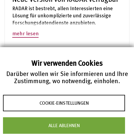
RADAR ist bestrebt, allen Interessierten eine
Lösung für unkomplizierte und zuverlässige
Forschungsdatendienste anzubieten.
mehr lesen
RADAR News – 26.04.2018
Wir verwenden Cookies
RADAR Videotutorials
Darüber wollen wir Sie informieren und Ihre
Lernen Sie mit Hilfe unserer Videotutorials
Zustimmung, wo notwendig, einholen.
Schritt für Schritt, wie Sie mit RADAR zuverlässig
Ihre Forschungsdaten archivieren oder
publizieren.
COOKIE-EINSTELLUNGEN
mehr lesen
ALLE ABLEHNEN
RADAR News – 27.07.2017